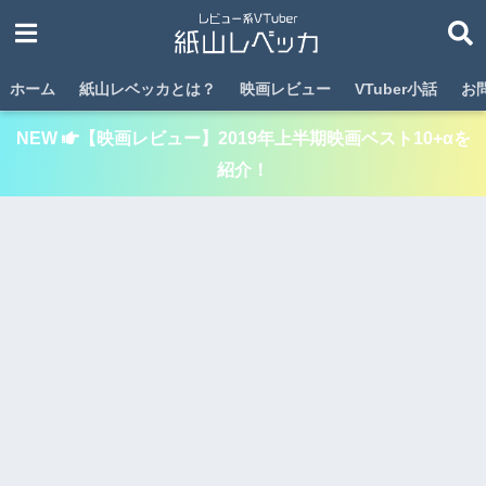
ホーム
紙山レベッカとは？
映画レビュー
VTuber小話
お
NEW
【映画レビュー】2019年上半期映画ベスト10+αを
紹介！